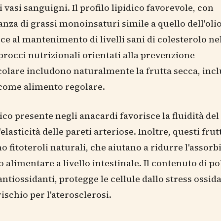
 vasi sanguigni. Il profilo lipidico favorevole, con
za di grassi monoinsaturi simile a quello dell'olio 
ce al mantenimento di livelli sani di colesterolo ne
procci nutrizionali orientati alla prevenzione
olare includono naturalmente la frutta secca, inclu
 come alimento regolare.
eico presente negli anacardi favorisce la fluidità de
elasticità delle pareti arteriose. Inoltre, questi frut
 fitoteroli naturali, che aiutano a ridurre l'assor
 alimentare a livello intestinale. Il contenuto di po
ntiossidanti, protegge le cellule dallo stress ossida
rischio per l'aterosclerosi.