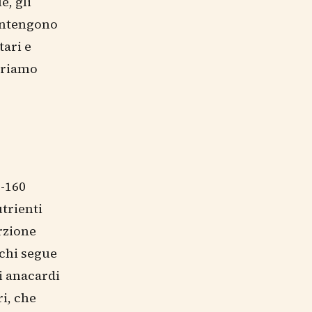
e, gli
contengono
ari e
priamo
0-160
trienti
orzione
 chi segue
i anacardi
i, che