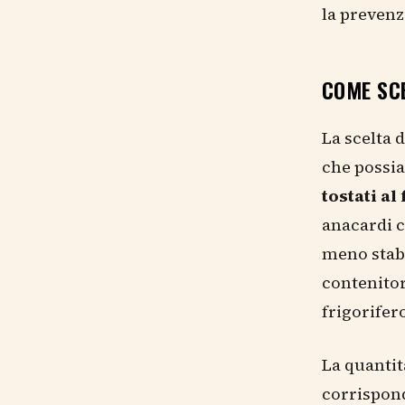
la prevenzi
COME SC
La scelta 
che possia
tostati al
anacardi c
meno stabi
contenitor
frigorifer
La quantit
corrispond