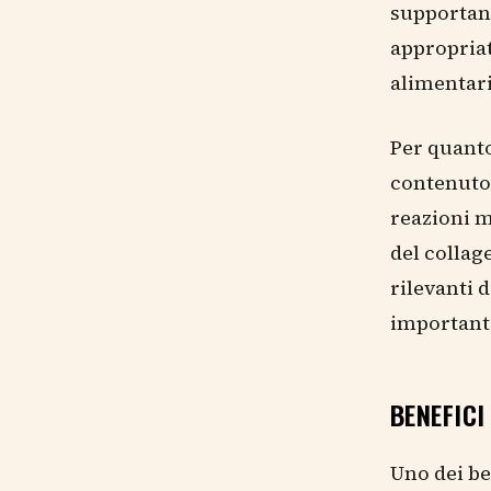
supportan
appropriat
alimentari
Per quanto
contenuto
reazioni m
del collag
rilevanti 
importante
BENEFICI
Uno dei be