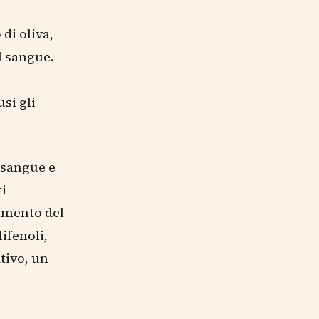
di oliva,
l sangue.
si gli
l sangue e
ti
bimento del
lifenoli,
tivo, un