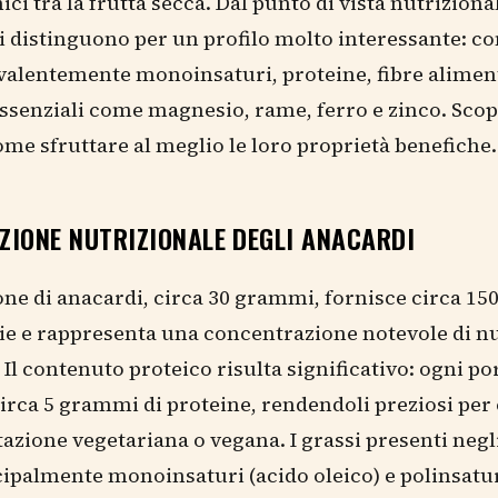
ici tra la frutta secca. Dal punto di vista nutrizional
i distinguono per un profilo molto interessante: 
valentemente monoinsaturi, proteine, fibre aliment
ssenziali come magnesio, rame, ferro e zinco. Sco
me sfruttare al meglio le loro proprietà benefiche.
ZIONE NUTRIZIONALE DEGLI ANACARDI
ne di anacardi, circa 30 grammi, fornisce circa 15
ie e rappresenta una concentrazione notevole di nu
. Il contenuto proteico risulta significativo: ogni p
irca 5 grammi di proteine, rendendoli preziosi per
azione vegetariana o vegana. I grassi presenti negl
ipalmente monoinsaturi (acido oleico) e polinsatur