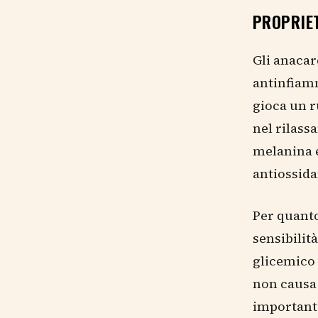
PROPRIE
Gli anacar
antinfiamm
gioca un r
nel rilass
melanina e
antiossida
Per quanto
sensibilit
glicemico 
non causa 
importante