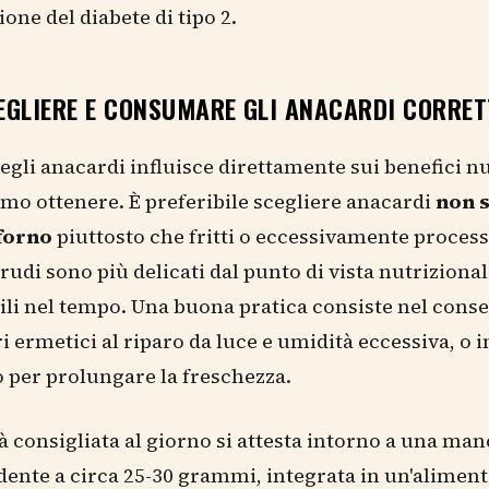
one del diabete di tipo 2.
EGLIERE E CONSUMARE GLI ANACARDI CORRE
degli anacardi influisce direttamente sui benefici nu
mo ottenere. È preferibile scegliere anacardi
non s
 forno
piuttosto che fritti o eccessivamente processa
rudi sono più delicati dal punto di vista nutriziona
li nel tempo. Una buona pratica consiste nel conse
i ermetici al riparo da luce e umidità eccessiva, o i
o per prolungare la freschezza.
à consigliata al giorno si attesta intorno a una man
ente a circa 25-30 grammi, integrata in un'alimen