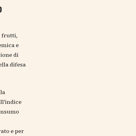
O
frutti,
temica e
ione di
lla difesa
la
ll'indice
consumo
ato e per