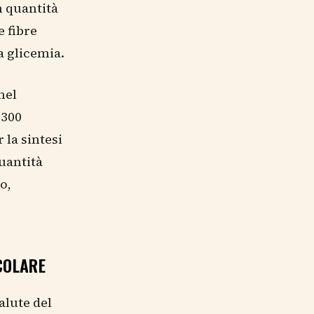
 quantità
e fibre
a glicemia.
nel
 300
r la sintesi
uantità
o,
COLARE
alute del