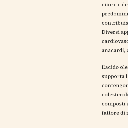
cuore e dei
predominan
contribuis
Diversi ap
cardiovasc
anacardi,
L'acido ol
supporta l'
contengono
colesterolo
composti a
fattore di 