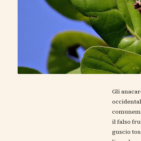
Gli anacar
occidental
comunemen
il falso fr
guscio tos