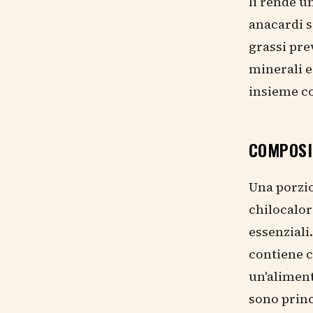
li rende un
anacardi s
grassi pre
minerali e
insieme co
COMPOSI
Una porzio
chilocalor
essenziali
contiene c
un'aliment
sono princ