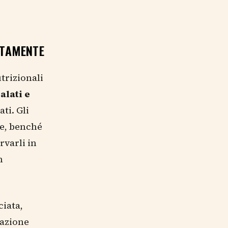
TTAMENTE
trizionali
alati e
ti. Gli
le, benché
rvarli in
n
ciata,
tazione