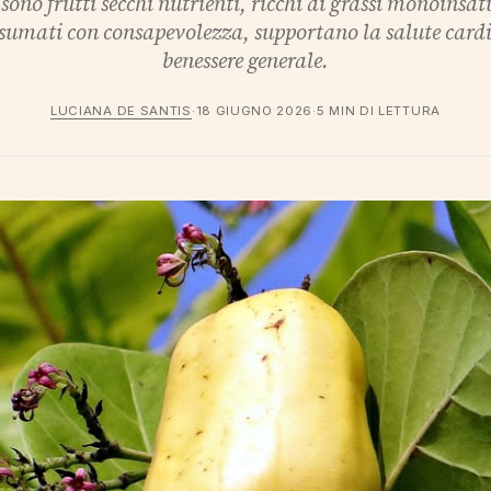
sono frutti secchi nutrienti, ricchi di grassi monoinsatu
sumati con consapevolezza, supportano la salute cardio
benessere generale.
LUCIANA DE SANTIS
·
18 GIUGNO 2026
·
5 MIN DI LETTURA