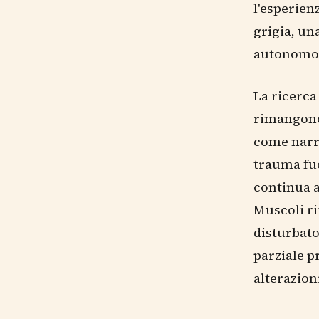
l'esperien
grigia, un
autonomo r
La ricerca
rimangono
come narra
trauma fuo
continua a
Muscoli ri
disturbato
parziale p
alterazion