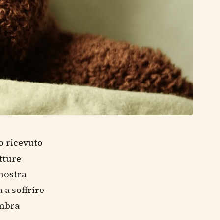
o ricevuto
atture
 mostra
 a soffrire
embra