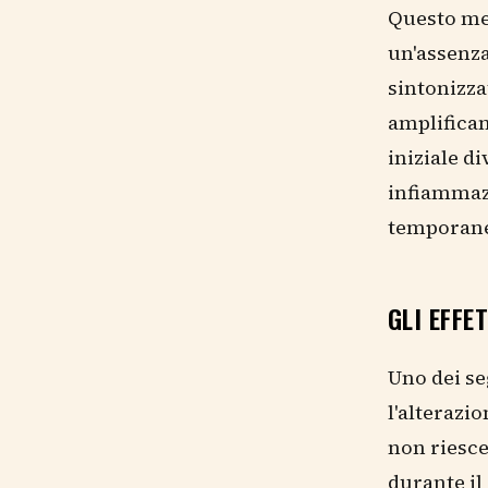
Questo mec
un'assenza
sintonizza
amplifica
iniziale d
infiammazi
temporaneo
GLI EFFE
Uno dei se
l'alteraz
non riesc
durante il