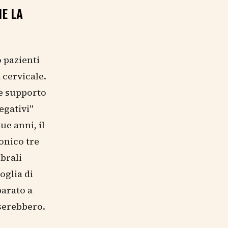
E LA
 pazienti
 cervicale.
e supporto
egativi"
ue anni, il
onico tre
brali
oglia di
parato a
serebbero.