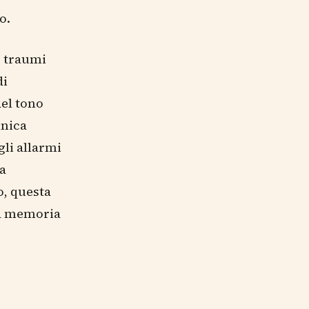
o.
o traumi
di
el tono
unica
gli allarmi
ra
, questa
la memoria