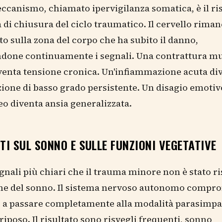
canismo, chiamato ipervigilanza somatica, è il ris
 di chiusura del ciclo traumatico. Il cervello riman
to sulla zona del corpo che ha subito il danno,
ndone continuamente i segnali. Una contrattura m
iventa tensione cronica. Un'infiammazione acuta di
one di basso grado persistente. Un disagio emotiv
 diventa ansia generalizzata.
TTI SUL SONNO E SULLE FUNZIONI VEGETATIVE
gnali più chiari che il trauma minore non è stato ri
ione del sonno. Il sistema nervoso autonomo comp
e a passare completamente alla modalità parasimpa
 riposo. Il risultato sono risvegli frequenti, sonno