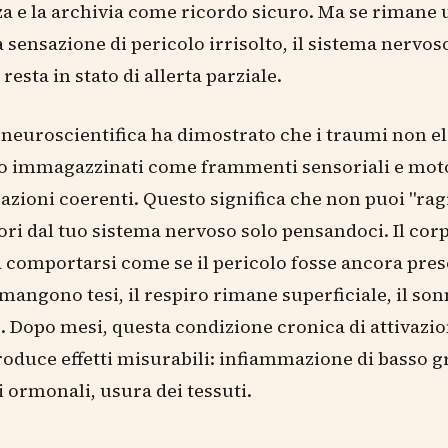
za e la archivia come ricordo sicuro. Ma se rimane
a sensazione di pericolo irrisolto, il sistema nervos
esta in stato di allerta parziale.
 neuroscientifica ha dimostrato che i traumi non e
 immagazzinati come frammenti sensoriali e moto
zioni coerenti. Questo significa che non puoi "ragi
ri dal tuo sistema nervoso solo pensandoci. Il cor
 comportarsi come se il pericolo fosse ancora pres
mangono tesi, il respiro rimane superficiale, il so
. Dopo mesi, questa condizione cronica di attivazi
roduce effetti misurabili: infiammazione di basso g
i ormonali, usura dei tessuti.