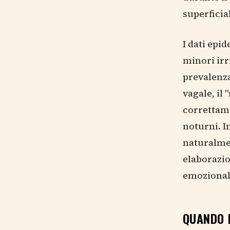
superfici
I dati epi
minori irr
prevalenza
vagale, il
correttame
noturni. I
naturalme
elaborazio
emozional
QUANDO I