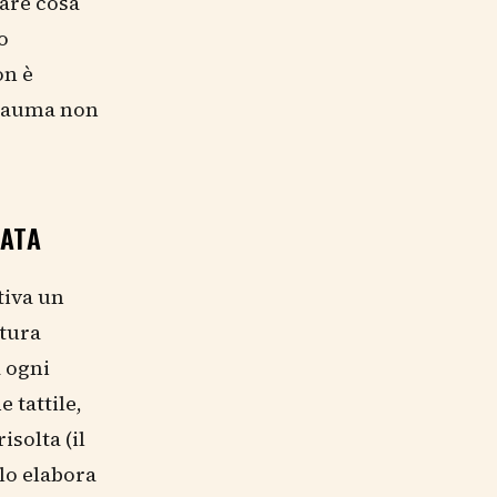
pare cosa
o
on è
 trauma non
LATA
tiva un
ttura
a ogni
e tattile,
solta (il
llo elabora