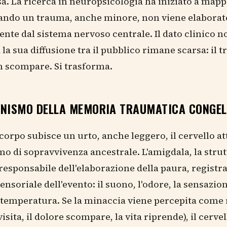
a. La ricerca in neuropsicologia ha iniziato a map
ando un trauma, anche minore, non viene elaborat
nte dal sistema nervoso centrale. Il dato clinico n
la sua diffusione tra il pubblico rimane scarsa: il
n scompare. Si trasforma.
ANISMO DELLA MEMORIA TRAUMATICA CONGE
corpo subisce un urto, anche leggero, il cervello at
 di sopravvivenza ancestrale. L'amigdala, la stru
responsabile dell'elaborazione della paura, registr
ensoriale dell'evento: il suono, l'odore, la sensazion
 temperatura. Se la minaccia viene percepita come ri
isita, il dolore scompare, la vita riprende), il cerve