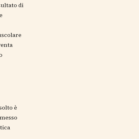
ultato di
e
uscolare
venta
o
solto è
romesso
tica