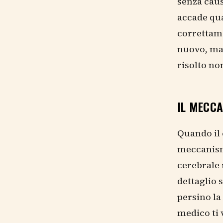
senza caus
accade qu
correttame
nuovo, ma 
risolto no
IL MECC
Quando il 
meccanismo
cerebrale 
dettaglio s
persino la
medico ti v