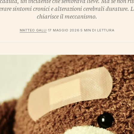
caduta, un incidente che sembrava lieve. Ma se non ris
are sintomi cronici e alterazioni cerebrali durature. L
chiarisce il meccanismo.
MATTEO GALLI
·
17 MAGGIO 2026
·
5 MIN DI LETTURA