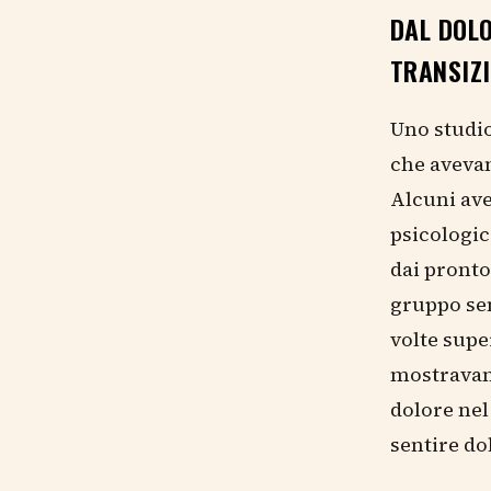
DAL DOLO
TRANSIZ
Uno studio
che avevan
Alcuni ave
psicologic
dai pronto
gruppo se
volte supe
mostravano
dolore nel
sentire d