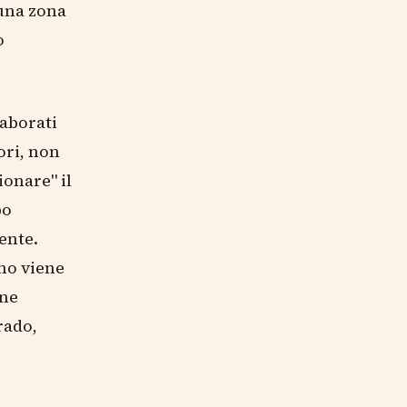
 una zona
o
laborati
ri, non
onare" il
po
ente.
nno viene
one
rado,