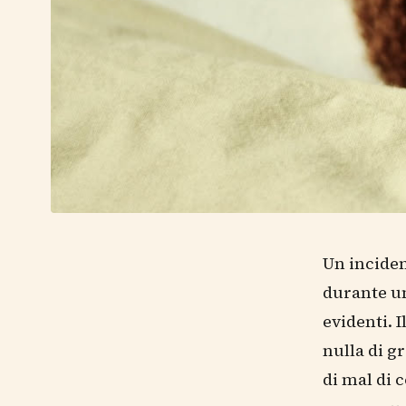
Un inciden
durante una
evidenti. 
nulla di g
di mal di 