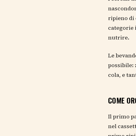
nascondon
ripieno di
categorie 
nutrire.
Le bevande
possibile:
cola, e ta
COME OR
Il primo p
nel casset
primo ripi