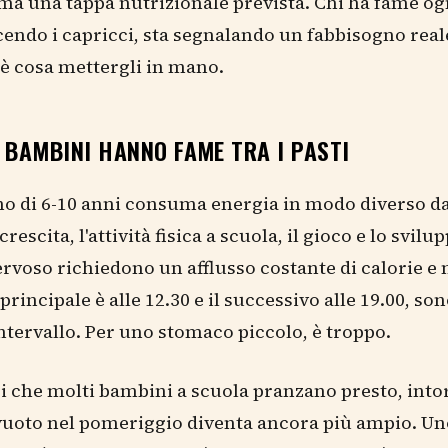
a una tappa nutrizionale prevista. Chi ha fame og
cendo i capricci, sta segnalando un fabbisogno real
è cosa mettergli in mano.
 BAMBINI HANNO FAME TRA I PASTI
o di 6-10 anni consuma energia in modo diverso d
crescita, l'attività fisica a scuola, il gioco e lo svilu
rvoso richiedono un afflusso costante di calorie e 
 principale è alle 12.30 e il successivo alle 19.00, son
ntervallo. Per uno stomaco piccolo, è troppo.
 che molti bambini a scuola pranzano presto, intor
l vuoto nel pomeriggio diventa ancora più ampio. U