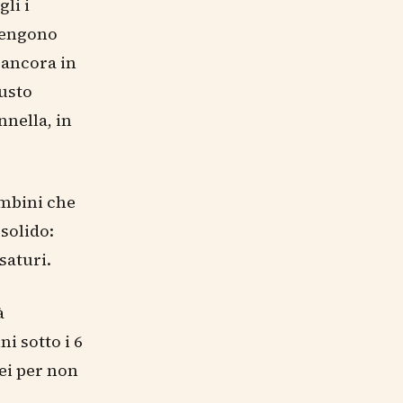
li i
ntengono
 ancora in
gusto
nnella, in
ambini che
solido:
saturi.
à
i sotto i 6
ei per non