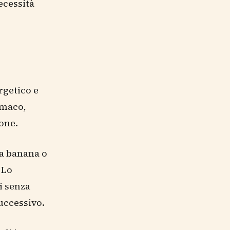
ecessità
rgetico e
omaco,
ione.
na banana o
 Lo
i senza
successivo.