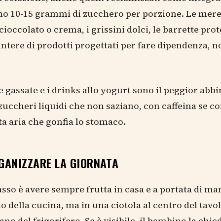
o 10-15 grammi di zucchero per porzione. Le mer
 cioccolato o crema, i grissini dolci, le barrette pro
intere di prodotti progettati per fare dipendenza, n
 gassate e i drinks allo yogurt sono il peggior ab
 zuccheri liquidi che non saziano, con caffeina se 
nta aria che gonfia lo stomaco.
GANIZZARE LA GIORNATA
asso è avere sempre frutta in casa e a portata di m
to della cucina, ma in una ciotola al centro del tavol
ano del frigorifero. Se è visibile, il bambino la chie