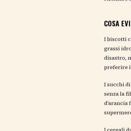
COSA EVI
I biscotti
grassi idr
disastro, 
preferire i
I succhi d
senza la f
d'arancia 
supermerc
I cereali 