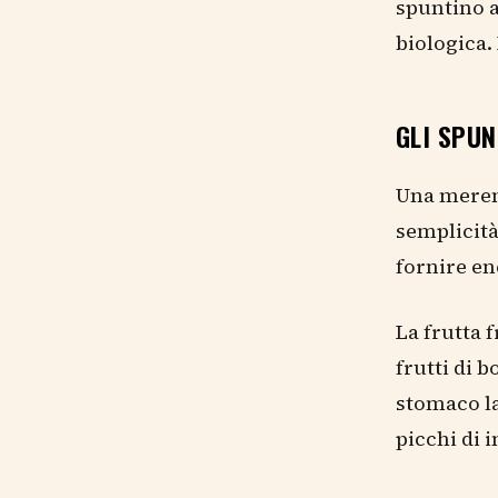
spuntino 
biologica.
GLI SPU
Una merend
semplicità
fornire en
La frutta 
frutti di 
stomaco la
picchi di 