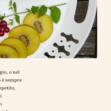
gio, o nel
o è sempre
ppetito,
i
n