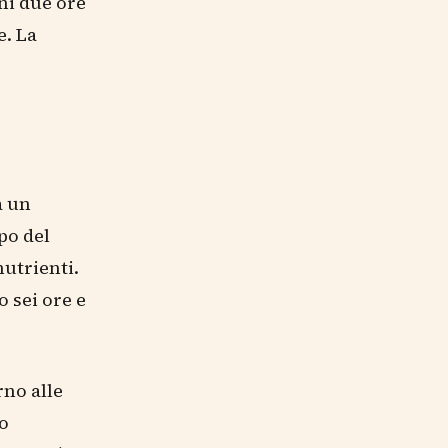
ni due ore
e. La
a un
ppo del
nutrienti.
o sei ore e
no alle
no