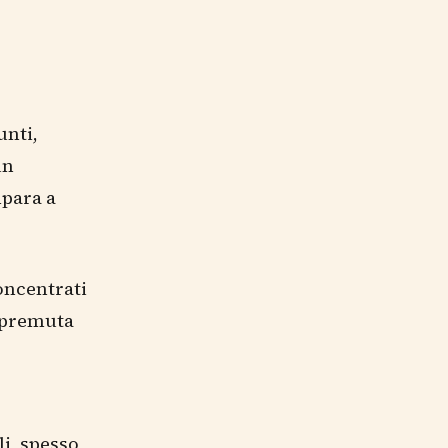
unti,
un
mpara a
concentrati
 spremuta
li, spesso