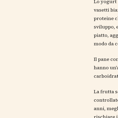
Lo yogurt 
vasetti bi
proteine c
sviluppo, e
piatto, ag
modo da co
Il pane co
hanno un'a
carboidrat
La frutta 
controllat
anni, megl
rischiare 