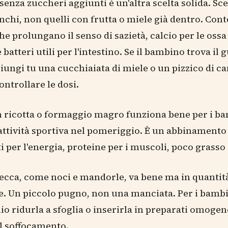
senza zuccheri aggiunti è un'altra scelta solida. Sceg
anchi, non quelli con frutta o miele già dentro. Co
he prolungano il senso di sazietà, calcio per le ossa
 batteri utili per l'intestino. Se il bambino trova il 
giungi tu una cucchiaiata di miele o un pizzico di ca
ntrollare le dosi.
n ricotta o formaggio magro funziona bene per i b
ttività sportiva nel pomeriggio. È un abbinamento 
i per l'energia, proteine per i muscoli, poco grasso 
secca, come noci e mandorle, va bene ma in quantit
e. Un piccolo pugno, non una manciata. Per i bambin
io ridurla a sfoglia o inserirla in preparati omogen
il soffocamento.