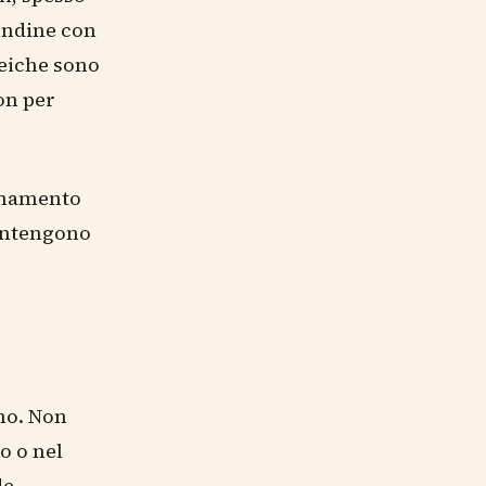
endine con
teiche sono
on per
binamento
contengono
ano. Non
o o nel
de