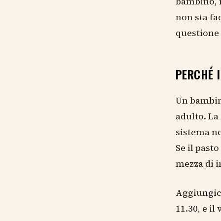
bambino, m
non sta fa
questione 
PERCHÉ I
Un bambin
adulto. La 
sistema ne
Se il pasto
mezza di i
Aggiungici
11.30, e i