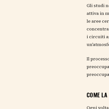
Gli studi 
attiva in m
le aree ce
concentrat
i circuiti
un'atmosfe
Il process
preoccupaz
preoccupaz
COME LA
Ogni volta