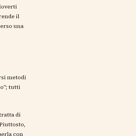
doverti
rende il
verso una
ersi metodi
"; tutti
tratta di
Piuttosto,
perla con