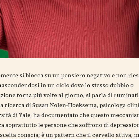
mente si blocca su un pensiero negativo e non ries
 nascondendosi in un ciclo dove lo stesso dubbio o
ione torna più volte al giorno, si parla di ruminat
a ricerca di Susan Nolen-Hoeksema, psicologa clin
ersità di Yale, ha documentato che questo meccani
za soprattutto le persone che soffrono di depression
celta conscia; è un pattern che il cervello attiva, i