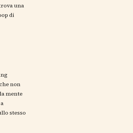
 trova una
oop di
ing
 che non
 la mente
 a
llo stesso