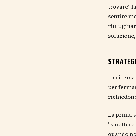
trovare" l
sentire me
rimuginare
soluzione,
STRATEGI
La ricerca
per fermar
richiedono
La prima st
"smettere 
quando not