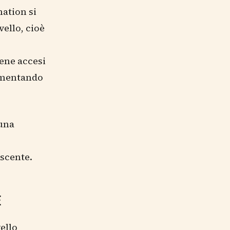
nation si
vello, cioè
ene accesi
limentando
 una
scente.
E
ello