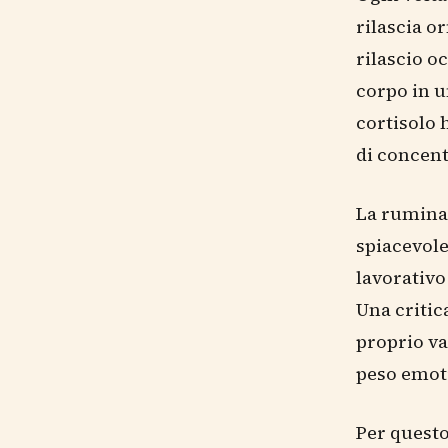
rilascia o
rilascio o
corpo in u
cortisolo 
di concen
La ruminat
spiacevole
lavorativo
Una critic
proprio va
peso emot
Per questo