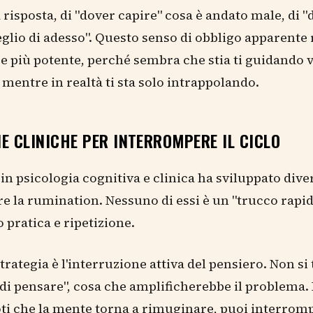
a risposta, di "dover capire" cosa è andato male, di "
glio di adesso". Questo senso di obbligo apparente 
 più potente, perché sembra che stia ti guidando 
 mentre in realtà ti sta solo intrappolando.
E CLINICHE PER INTERROMPERE IL CICLO
 in psicologia cognitiva e clinica ha sviluppato div
e la rumination. Nessuno di essi è un "trucco rapido
 pratica e ripetizione.
rategia è l'interruzione attiva del pensiero. Non si 
di pensare", cosa che amplificherebbe il problema. 
i che la mente torna a rimuginare, puoi interrom