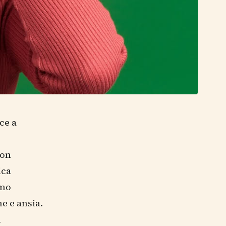
ce a
ion
ica
smo
e e ansia.
n