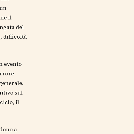
 un
ne il
ungata del
 difficoltà
Un evento
errore
 generale.
itivo sul
iclo, il
ndono a