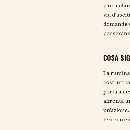
particolar
via d'usci
domande se
penseranno
COSA SI
La ruminat
costruttiv
porta a ne
affronta u
un'azione.
terreno em