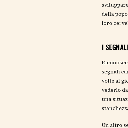
sviluppare
della popo
loro cerve
I SEGNAL
Riconoscer
segnali ca
volte al g
vederlo dal
una situaz
stanchezza
Un altro s