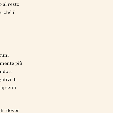
 al resto
rché il
cuni
a mente più
endo a
ativi di
a; senti
di "dover