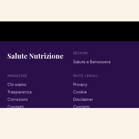
SEZIONI
Salute Nutrizione
Salute e Benessere
MAGAZINE
NOTE LEGALI
Chi siamo
Privacy
Trasparenza
Cookie
Correzioni
Disclaimer
Contatti
Contatti
© 2026 Salute Nutrizione · Tutti i diritti riservati
La salute passa da cio che portiamo in tavola