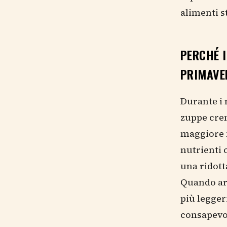
alimenti s
PERCHÉ I
PRIMAVE
Durante i 
zuppe crem
maggiore n
nutrienti 
una ridotta
Quando arr
più legger
consapevol