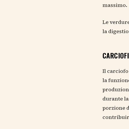
massimo.
Le verdure
la digesti
CARCIOFI
Il carciof
la funzion
produzione
durante la
porzione d
contribuir