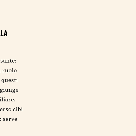
LLA
esante:
n ruolo
 questi
ggiunge
iliare.
erso cibi
: serve