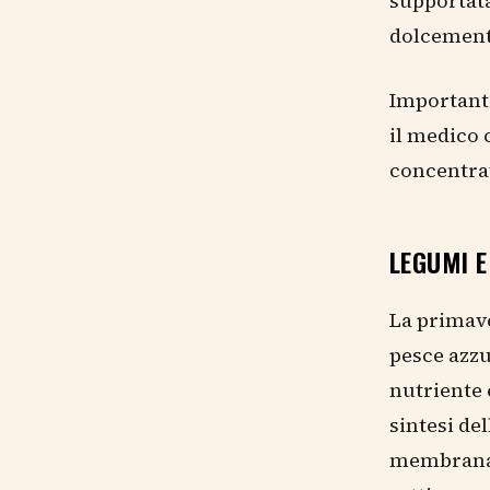
supportata
dolcemente
Importante
il medico 
concentra
LEGUMI E
La primave
pesce azzu
nutriente 
sintesi de
membrana e