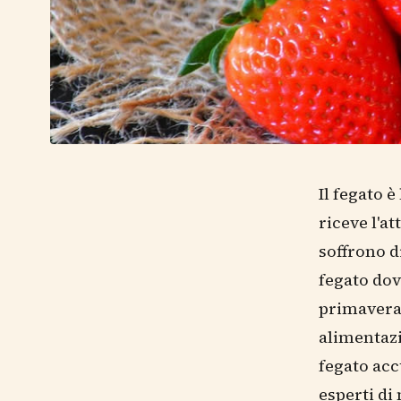
Il fegato 
riceve l'at
soffrono d
fegato dov
primavera
alimentazi
fegato acc
esperti di