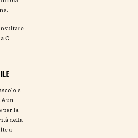
stimola
rne.
onsultare
na C
ILE
ascolo e
a è un
 per la
ità della
lte a