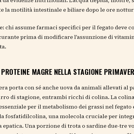
 da evidenze nutrizionali. L'acqua tiepida, inoltre, 
 la motilità intestinale e biliare dopo le ore nottu
: chi assume farmaci specifici per il fegato deve c
curante prima di modificare l'assunzione di vitami
ta.
 PROTEINE MAGRE NELLA STAGIONE PRIMAVER
ra porta con sé anche uova da animali allevati al p
rro di stagione, entrambi ricchi di colina. La colin
essenziale per il metabolismo dei grassi nel fegato e
lla fosfatidilcolina, una molecola cruciale per integr
patica. Una porzione di trota o sardine due-tre vo