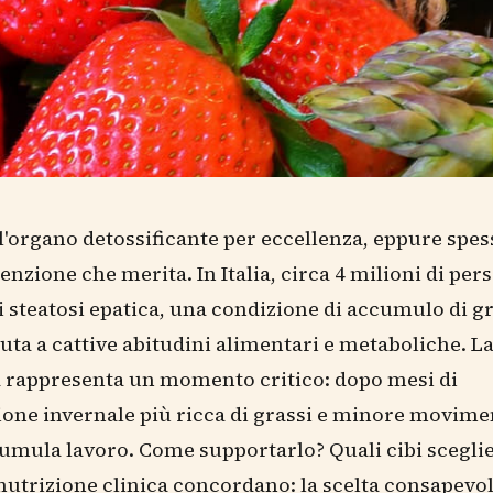
è l'organo detossificante per eccellenza, eppure spe
tenzione che merita. In Italia, circa 4 milioni di per
i steatosi epatica, una condizione di accumulo di g
uta a cattive abitudini alimentari e metaboliche. L
 rappresenta un momento critico: dopo mesi di
one invernale più ricca di grassi e minore movimen
umula lavoro. Come supportarlo? Quali cibi sceglie
 nutrizione clinica concordano: la scelta consapevol