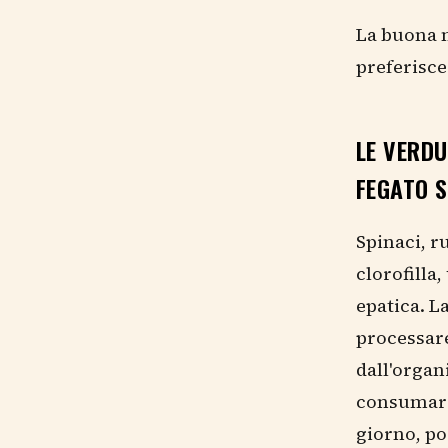
La buona n
preferisce
LE VERDU
FEGATO 
Spinaci, r
clorofilla
epatica. L
processare
dall'organ
consumare 
giorno, po