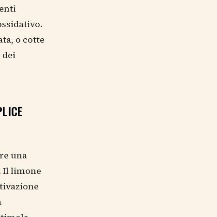
enti
ossidativo.
ta, o cotte
 dei
PLICE
are una
 Il limone
ttivazione
a