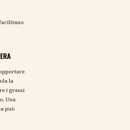
facilitano
VERA
 supportare
ola la
e i grassi
to. Una
na può