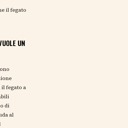
e il fegato
VUOLE UN
gono
zione
il fegato a
bili
o di
uda al
l