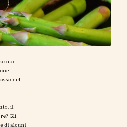
sso non
sone
rasso nel
a
to, il
re? Gli
e di alcuni