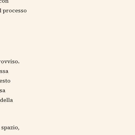
 con
l processo
rovviso.
assa
esto
ssa
della
 spazio,