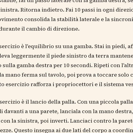
stabile, fai un passo laterale con la gamba destra, s
inistra. Ritorna indietro. Fai 10 passi in ogni direzi
imento consolida la stabilità laterale e la sincron
 durante il cambio di direzione.
ercizio è l'equilibrio su una gamba. Stai in piedi, af
lleva leggermente il piede sinistro da terra mante
io sulla gamba destra per 10 secondi. Ripeti con l'al
 la mano ferma sul tavolo, poi prova a toccare solo 
o esercizio rafforza i propriocettori e il sistema ve
sercizio è il lancio della palla. Con una piccola pal
edi davanti a una parete, lanciala con la mano destra
con la sinistra, poi inverti. Lanciaci contro la paret
tezze. Questo insegna ai due lati del corpo a coordin