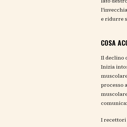
lato destr
l'invecchi
e ridurre 
COSA ACC
Il declino
Inizia int
muscolare 
processo a
muscolare 
comunicazi
I recettor