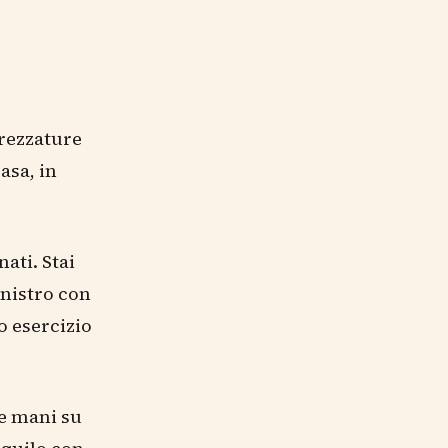
trezzature
asa, in
ati. Stai
inistro con
to esercizio
le mani su