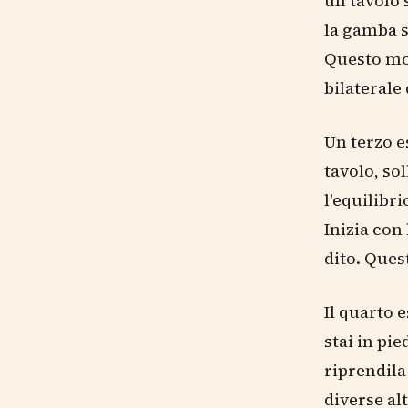
un tavolo 
la gamba s
Questo mov
bilaterale
Un terzo es
tavolo, so
l'equilibr
Inizia con
dito. Quest
Il quarto e
stai in pi
riprendila 
diverse al