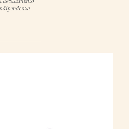
 il decadimento
'indipendenza