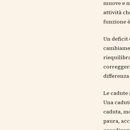
muove e ma
attività c
funzione è
Un deficit
cambiament
riequilibr
correggere
differenza
Le cadute 
Una caduta
caduta, mo
paura, acc