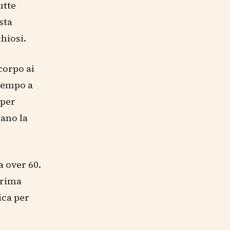
utte
sta
hiosi.
corpo ai
 tempo a
 per
nano la
a over 60.
prima
ica per