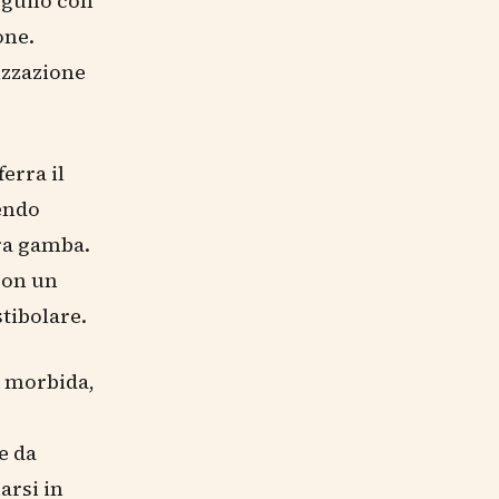
eguilo con
one.
izzazione
ferra il
nendo
tra gamba.
con un
stibolare.
la morbida,
,
e da
arsi in