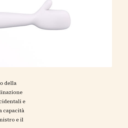
to della
rdinazione
cidentali e
a capacità
istro e il