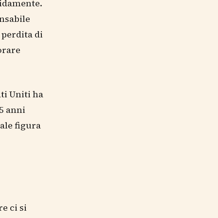
pidamente.
onsabile
 perdita di
orare
ti Uniti ha
5 anni
ale figura
e ci si