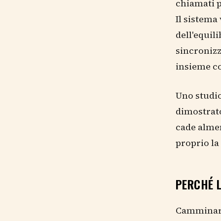
chiamati 
Il sistema
dell'equil
sincronizz
insieme co
Uno studio
dimostrato
cade almen
proprio la
PERCHÉ 
Camminare 