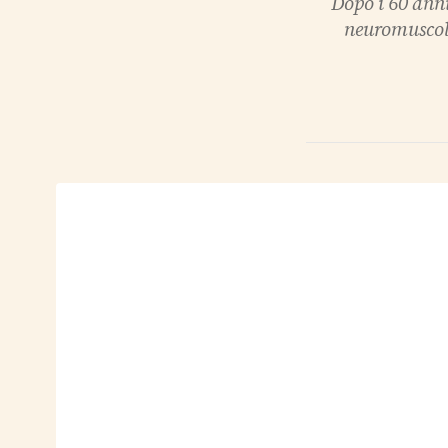
Dopo i 60 anni
neuromuscola