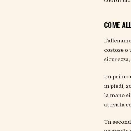
coordinaz
COME ALL
L'allename
costose o 
sicurezza,
Un primo e
in piedi, 
la mano sin
attiva la c
Un secondo