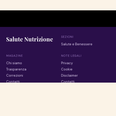
SEZIONI
Salute Nutrizione
Salute e Benessere
MAGAZINE
NOTE LEGALI
Chi siamo
Privacy
Trasparenza
Cookie
Correzioni
Disclaimer
Contatti
Contatti
© 2026 Salute Nutrizione · Tutti i diritti riservati
La salute passa da cio che portiamo in tavola