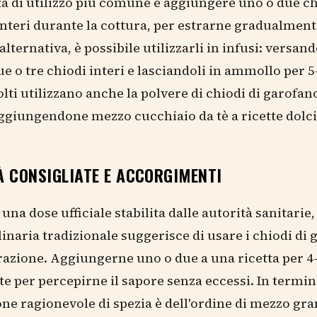
à di utilizzo più comune è aggiungere uno o due ch
nteri durante la cottura, per estrarne gradualmente
alternativa, è possibile utilizzarli in infusi: versan
ue o tre chiodi interi e lasciandoli in ammollo per 5
lti utilizzano anche la polvere di chiodi di garofan
ggiungendone mezzo cucchiaio da tè a ricette dolci 
À CONSIGLIATE E ACCORGIMENTI
una dose ufficiale stabilita dalle autorità sanitarie,
linaria tradizionale suggerisce di usare i chiodi di
azione. Aggiungerne uno o due a una ricetta per 4
nte per percepirne il sapore senza eccessi. In termin
ne ragionevole di spezia è dell'ordine di mezzo g