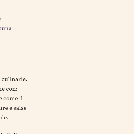
e
ssuna
 culinarie.
ne con:
e come il
ture e salse
ale.