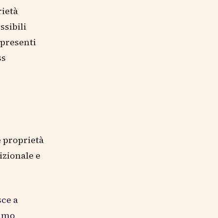
rietà
ssibili
 presenti
ss
e proprietà
izionale e
sce a
sumo