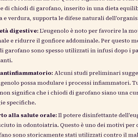
e di chiodi di garofano, inserito in una dieta equili
ta e verdura, supporta le difese naturali dell'organi
età digestive:
L'eugenolo è noto per favorire la mot
nale e ridurre il gonfiore addominale. Per questo mo
di garofano sono spesso utilizzati in infusi dopo i pa
anti.
o antinfiammatorio:
Alcuni studi preliminari sugg
ugenolo possa modulare i processi infiammatori. Tu
non significa che i chiodi di garofano siano una cu
ie specifiche.
o alla salute orale:
Il potere disinfettante dell'e
ciuto in odontoiatria. Questo è uno dei motivi per c
fano sono storicamente stati utilizzati contro il mal