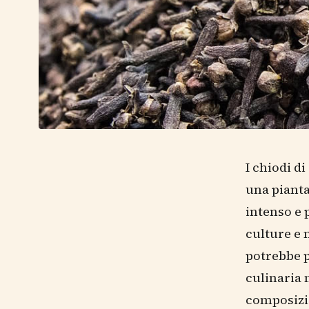
I chiodi d
una pianta
intenso e 
culture e 
potrebbe p
culinaria 
composizio