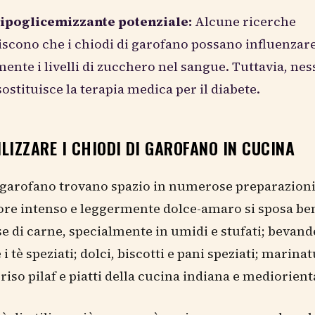
o ipoglicemizzante potenziale:
Alcune ricerche
scono che i chiodi di garofano possano influenzar
ente i livelli di zucchero nel sangue. Tuttavia, ne
sostituisce la terapia medica per il diabete.
LIZZARE I CHIODI DI GAROFANO IN CUCINA
i garofano trovano spazio in numerose preparazioni
pore intenso e leggermente dolce-amaro si sposa be
ase di carne, specialmente in umidi e stufati; bevand
 i tè speziati; dolci, biscotti e pani speziati; marina
riso pilaf e piatti della cucina indiana e mediorient