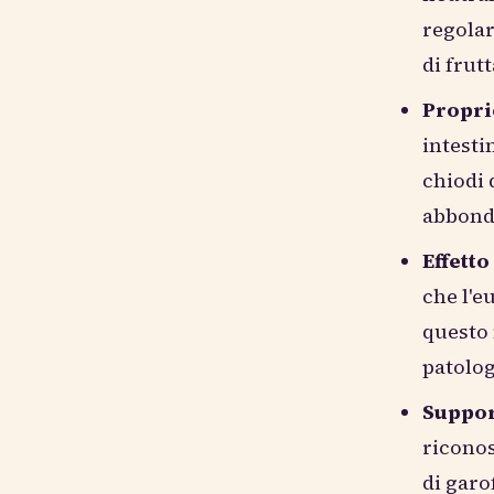
regolar
di frut
Propri
intesti
chiodi 
abbond
Effett
che l'e
questo 
patolog
Support
riconos
di garo