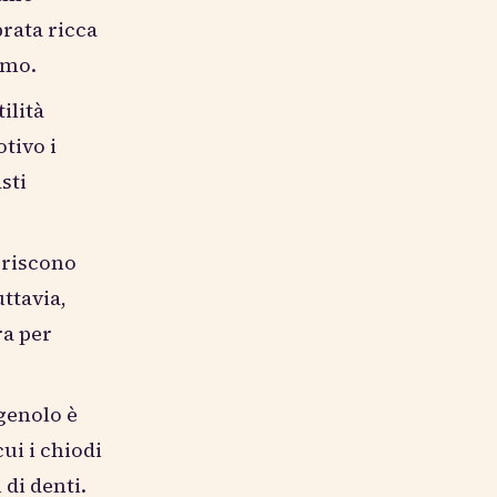
brata ricca
smo.
ilità
tivo i
sti
eriscono
ttavia,
ra per
ugenolo è
ui i chiodi
 di denti.