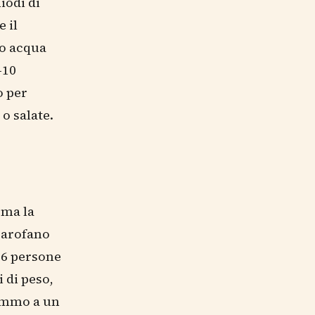
iodi di
 il
do acqua
-10
o per
o salate.
 ma la
 garofano
-6 persone
i di peso,
rammo a un