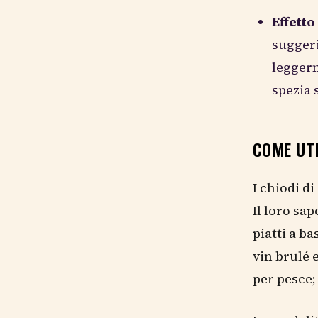
Effett
suggeri
leggerm
spezia 
COME UTI
I chiodi d
Il loro sa
piatti a b
vin brulé e
per pesce; 