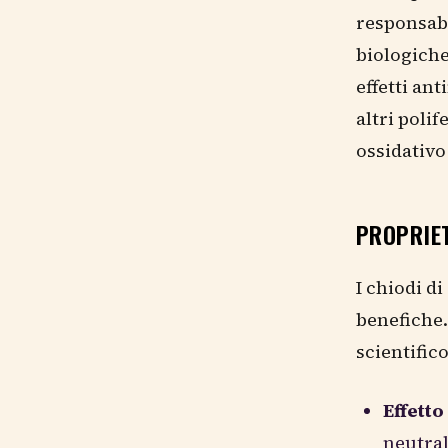
responsabi
biologiche
effetti an
altri poli
ossidativo 
PROPRIET
I chiodi d
benefiche.
scientifico
Effetto
neutral