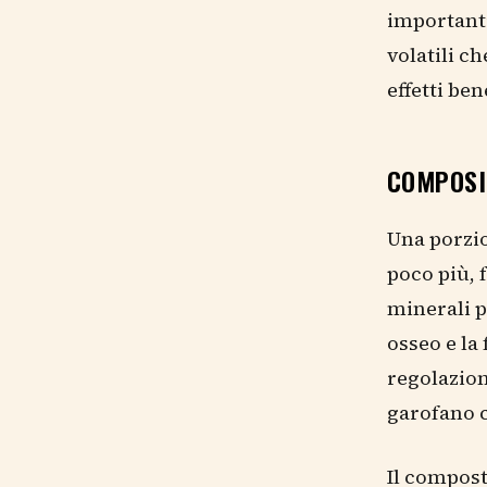
important
volatili c
effetti ben
COMPOSI
Una porzi
poco più, f
minerali p
osseo e la
regolazion
garofano c
Il compost