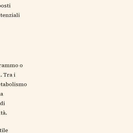
osti
tenziali
 grammo o
. Tra i
metabolismo
la
di
tà.
tile