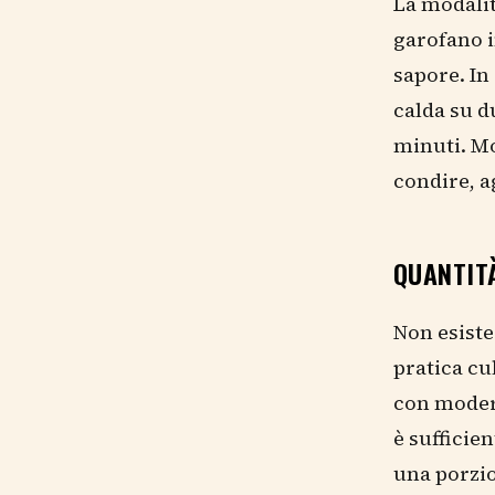
La modalit
garofano i
sapore. In 
calda su d
minuti. Mo
condire, a
QUANTIT
Non esiste 
pratica cu
con moder
è sufficie
una porzio