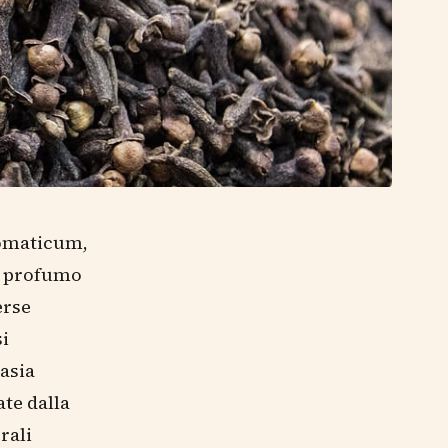
romaticum,
al profumo
erse
si
tasia
te dalla
rali