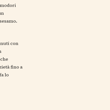
pomodori
un
i sesamo.
minuti con
n
 che
ietà fino a
fa lo