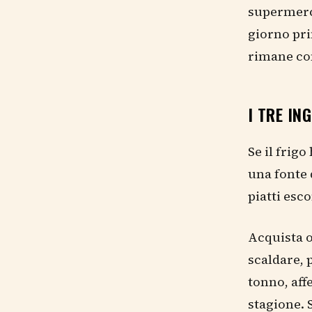
supermerca
giorno pri
rimane con
I TRE IN
Se il frig
una fonte 
piatti esc
Acquista o
scaldare, 
tonno, aff
stagione. 