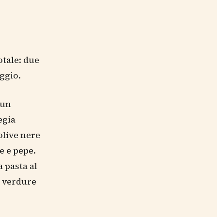
otale: due
ggio.
 un
egia
olive nere
e e pepe.
a pasta al
e verdure