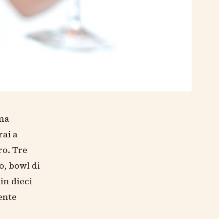
una
rai a
ro. Tre
o, bowl di
in dieci
ente