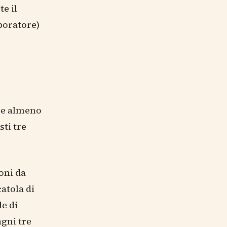
e il
aboratore)
e e almeno
sti tre
ioni da
atola di
de di
agni tre