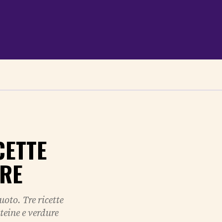
CETTE
RRE
oto. Tre ricette
teine e verdure