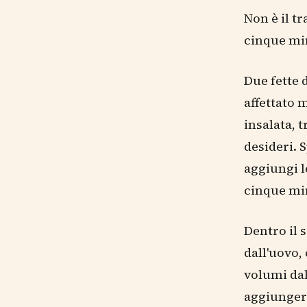
Non è il t
cinque mi
Due fette 
affettato 
insalata, 
desideri. 
aggiungi l
cinque min
Dentro il 
dall'uovo,
volumi da
aggiungere