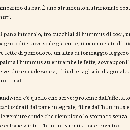
ramezzino da bar. È uno strumento nutrizionale cost
nuti.
di pane integrale, tre cucchiai di hummus di ceci, un
magro o due uova sode già cotte, una manciata di ru
tre fette di pomodoro, un'altra di formaggio leggero 
Spalma l'hummus su entrambe le fette, sovrapponi l'
e verdure crude sopra, chiudi e taglia in diagonale
uti reali.
sandwich c'è quello che serve: proteine dall'affettato
 carboidrati dal pane integrale, fibre dall'hummus e
lle verdure crude che riempiono lo stomaco senza
 calorie vuote. L'hummus industriale trovato al