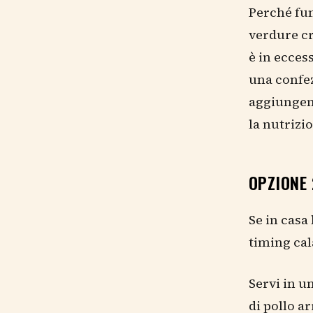
Perché fun
verdure cr
è in eccess
una confez
aggiungend
la nutrizi
OPZIONE 
Se in casa 
timing cal
Servi in u
di pollo a