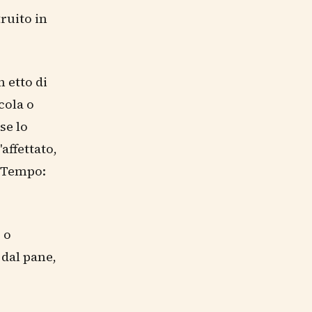
ruito in
 etto di
cola o
se lo
affettato,
. Tempo:
 o
 dal pane,