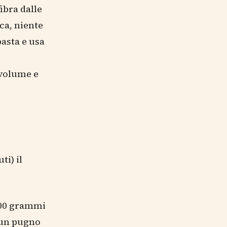
ibra dalle
ca, niente
pasta e usa
 volume e
ti) il
 100 grammi
, un pugno