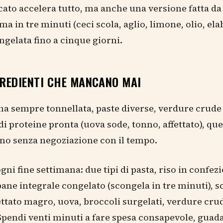
to accelera tutto, ma anche una versione fatta da t
ma in tre minuti (ceci scola, aglio, limone, olio, el
gelata fino a cinque giorni.
GREDIENTI CHE MANCANO MAI
o ha sempre tonnellata, paste diverse, verdure crud
di proteine pronta (uova sode, tonno, affettato), que
ono senza negoziazione con il tempo.
gni fine settimana: due tipi di pasta, riso in confez
pane integrale congelato (scongela in tre minuti), sc
ettato magro, uova, broccoli surgelati, verdure cru
Spendi venti minuti a fare spesa consapevole, guad