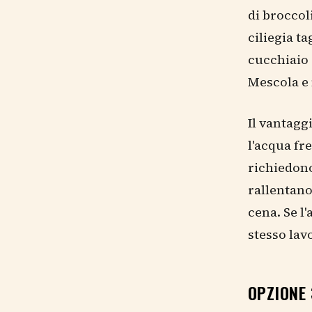
di broccol
ciliegia t
cucchiaio 
Mescola e
Il vantaggi
l'acqua fr
richiedono
rallentano
cena. Se l
stesso lav
OPZIONE