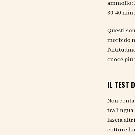
ammollo: 2
30-40 minu
Questi son
morbido ma
l'altitudi
cuoce più 
IL TEST 
Non contar
tra lingua
lascia altr
cotture l