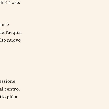
i 3-4 ore:
ume è
dell'acqua,
colto nuovo
ressione
al centro,
tto più a