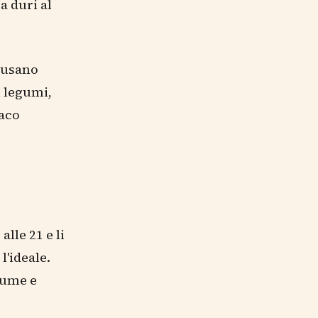
a duri al
ausano
i legumi,
maco
lle 21 e li
l'ideale.
gume e