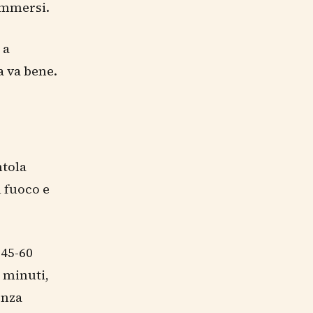
immersi.
 a
a va bene.
ntola
l fuoco e
 45-60
0 minuti,
enza