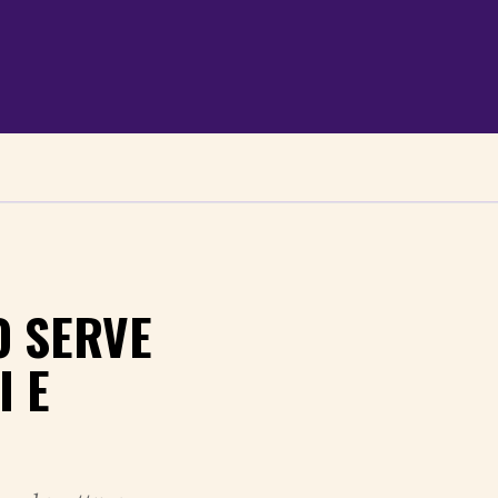
O SERVE
I E