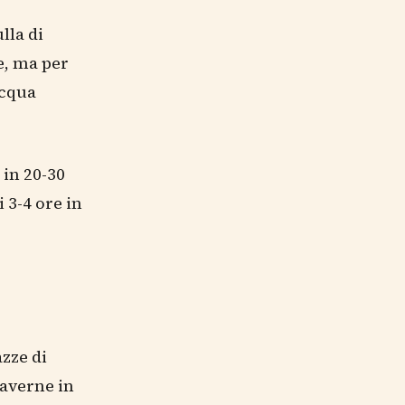
lla di
e, ma per
acqua
in 20-30
 3-4 ore in
azze di
 averne in