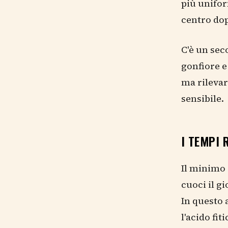
più unifor
centro dop
C'è un sec
gonfiore e
ma rilevar
sensibile.
I TEMPI 
Il minimo 
cuoci il g
In questo 
l'acido fit