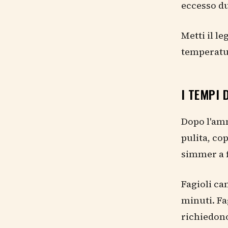
eccesso d
Metti il l
temperatur
I TEMPI 
Dopo l'amm
pulita, co
simmer a 
Fagioli ca
minuti. Fag
richiedon