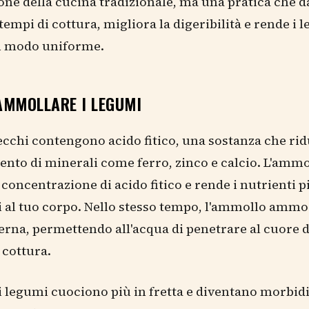
one della cucina tradizionale, ma una pratica che 
 tempi di cottura, migliora la digeribilità e rende i 
n modo uniforme.
AMMOLLARE I LEGUMI
ecchi contengono acido fitico, una sostanza che ri
ento di minerali come ferro, zinco e calcio. L'ammo
 concentrazione di acido fitico e rende i nutrienti p
i al tuo corpo. Nello stesso tempo, l'ammollo ammo
erna, permettendo all'acqua di penetrare al cuore 
 cottura.
 i legumi cuociono più in fretta e diventano morbid