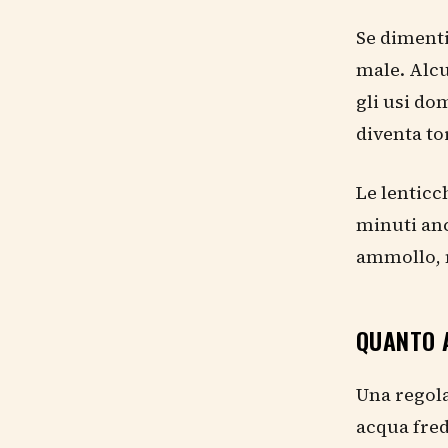
Se dimenti
male. Alcu
gli usi do
diventa to
Le lenticc
minuti anc
ammollo, 
QUANTO 
Una regola
acqua fred