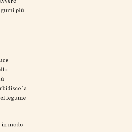
davvero
legumi più
duce
llo
iù
rbidisce la
del legume
i in modo