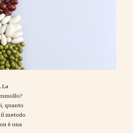
. La
 ammollo?
i, quanto
 il metodo
Non è una