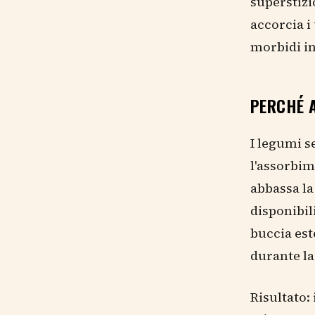
superstizi
accorcia i
morbidi i
PERCHÉ 
I legumi s
l'assorbim
abbassa la
disponibil
buccia est
durante la
Risultato: