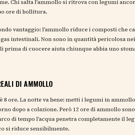
me. Chi salta l'ammollo si ritrova con legumi ancor
o ore di bollitura.
ondo vantaggio: l'ammollo riduce i composti che c
 gas intestinali. Non sono in quantità pericolosa ne
li prima di cuocere aiuta chiunque abbia uno sto
REALI DI AMMOLLO
è 8 ore. La notte va bene: metti i legumi in ammollo a
iorno dopo a colazione. Però 12 ore di ammollo sono 
arco di tempo l'acqua penetra completamente il le
ico si riduce sensibilmente.