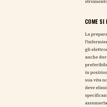
strumento 
COME SI 
La prepara
l'infermier
gli elettr
anche dura
preferibil
in posizio
sua vita n
deve elimi
specificam
assumerla 