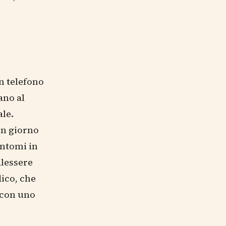
n telefono
ano al
ale.
un giorno
intomi in
alessere
dico, che
i con uno