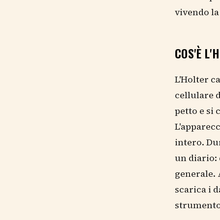
vivendo la
COS'È L'
L'Holter c
cellulare d
petto e si 
L'apparecc
intero. Du
un diario:
generale. 
scarica i d
strumento