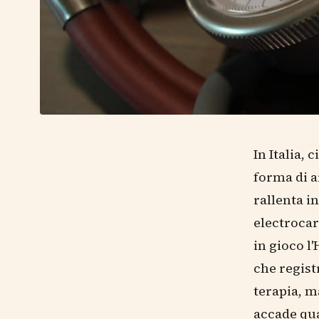
In Italia, 
forma di a
rallenta i
electrocar
in gioco l
che regist
terapia, m
accade qu