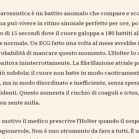
parossistica è un battito anomalo che compare e s
a può vivere in ritmo sinusale perfetto per ore, po
o di 15 secondi dove il cuore galoppa a 180 battiti a
e normale. Un ECG fatto una volta al mese avrebbe i
robabilità di mancare questo momento. L'Holter lo 
itora ininterrottamente. La fibrillazione atriale p
iù subdola: il cuore non batte in modo caoticamen
, ma in modo disordinato e inefficiente, senza spes
identi. Questo aumenta il rischio di coaguli e ictus,
on sente nulla.
 motivo il medico prescrive l'Holter quando il sosp
ragionevole. Non è uno strumento da fare a tutti. È 