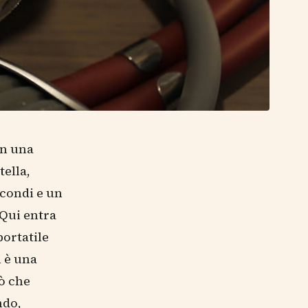
on una
tella,
condi e un
 Qui entra
portatile
n è una
ò che
ndo,