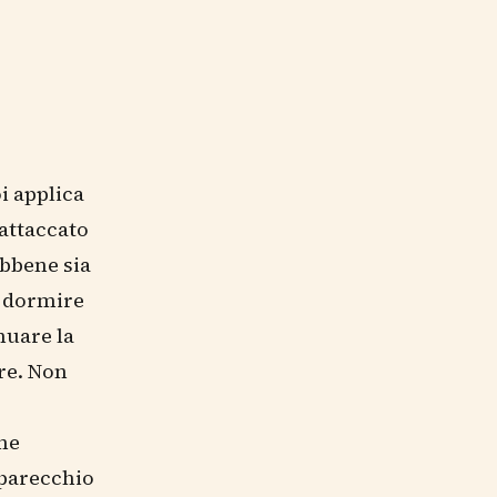
oi applica
 attaccato
ebbene sia
e dormire
nuare la
are. Non
ene
pparecchio