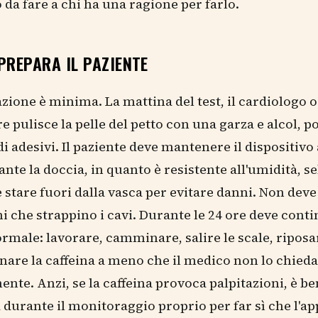
da fare a chi ha una ragione per farlo.
PREPARA IL PAZIENTE
zione è minima. La mattina del test, il cardiologo o
e pulisce la pelle del petto con una garza e alcol, p
odi adesivi. Il paziente deve mantenere il dispositivo
nte la doccia, in quanto è resistente all'umidità, s
e stare fuori dalla vasca per evitare danni. Non dev
ni che strappino i cavi. Durante le 24 ore deve conti
ormale: lavorare, camminare, salire le scale, ripos
nare la caffeina a meno che il medico non lo chieda
ente. Anzi, se la caffeina provoca palpitazioni, è b
durante il monitoraggio proprio per far sì che l'a