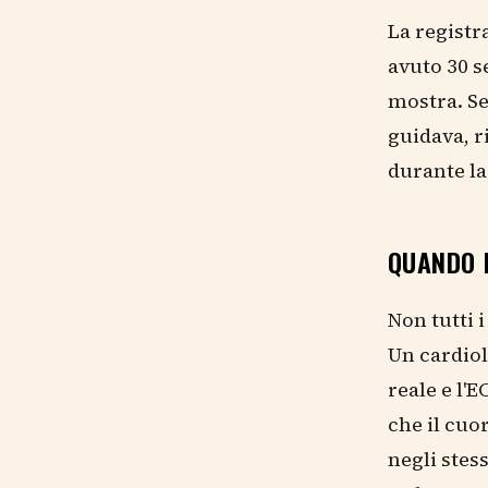
La registr
avuto 30 se
mostra. Se
guidava, r
durante la 
QUANDO 
Non tutti 
Un cardiol
reale e l'
che il cuo
negli stes