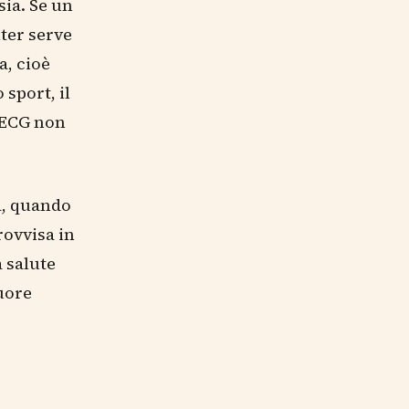
sia. Se un
lter serve
a, cioè
sport, il
 ECG non
a, quando
rovvisa in
a salute
cuore