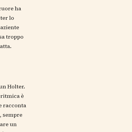
 cuore ha
ter lo
paziente
esa troppo
atta.
un Holter.
 ritmica è
te racconta
e, sempre
nare un