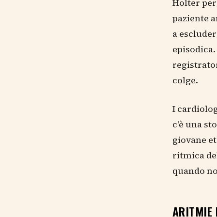
Holter per
paziente a
a escluder
episodica.
registrat
colge.
I cardiolo
c'è una st
giovane et
ritmica de
quando no
ARITMIE 