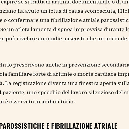
 capire se si tratta di aritmia documentabile o di an
nziano ha avuto un ictus di causa sconosciuta, l'Ho
e o confermare una fibrillazione atriale parossistic
 Se un atleta lamenta dispnea improvvisa durante lo 
ore può rivelare anomalie nascoste che un normale
ghi lo prescrivono anche in prevenzione secondari
oria familiare forte di aritmie o morte cardiaca imp
à. La registrazione diventa una finestra aperta sull
l paziente, uno specchio del lavoro silenzioso del 
n è osservato in ambulatorio.
PAROSSISTICHE E FIBRILLAZIONE ATRIALE