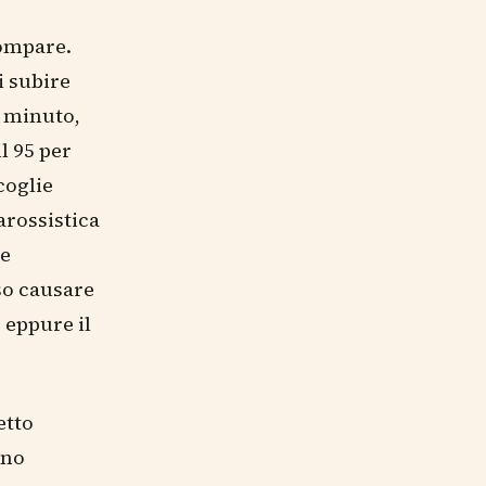
compare.
i subire
l minuto,
l 95 per
coglie
arossistica
te
so causare
 eppure il
etto
uno