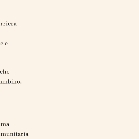
arriera
ie e
cche
bambino.
zema
immunitaria