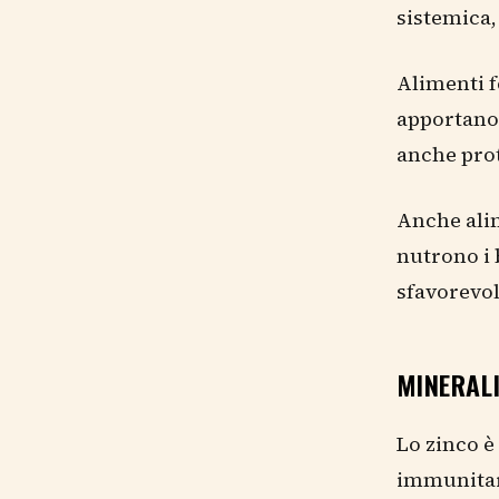
sistemica,
Alimenti f
apportano 
anche prot
Anche alim
nutrono i 
sfavorevol
MINERALI
Lo zinco è
immunitari