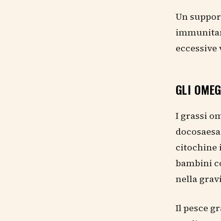
Un support
immunitari
eccessive 
GLI OMEG
I grassi o
docosaesa
citochine 
bambini c
nella grav
Il pesce g