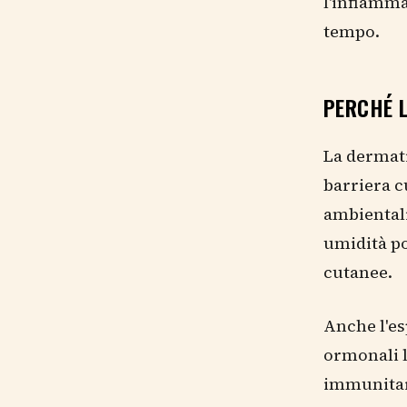
l'infiamma
tempo.
PERCHÉ 
La dermati
barriera c
ambientali
umidità po
cutanee.
Anche l'es
ormonali l
immunitari