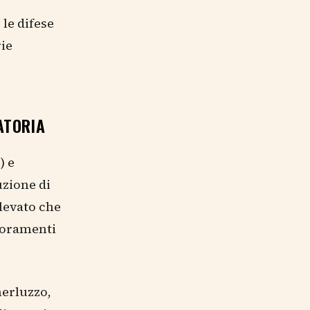
le difese
ie
ATORIA
) e
zione di
levato che
ioramenti
merluzzo,