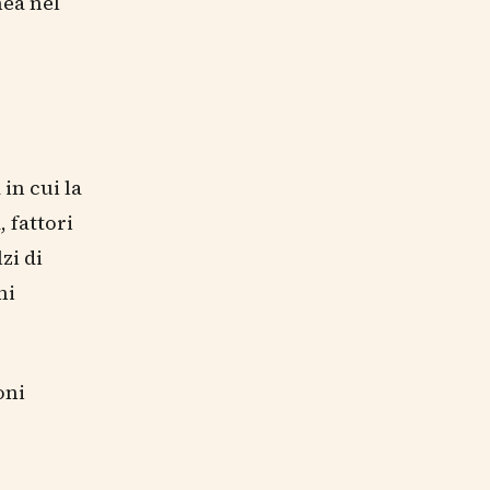
nea nel
in cui la
 fattori
zi di
ni
oni