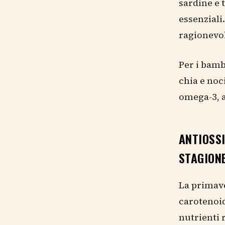
sardine e 
essenziali
ragionevol
Per i bamb
chia e noc
omega-3, a
ANTIOSSI
STAGION
La primave
carotenoid
nutrienti 