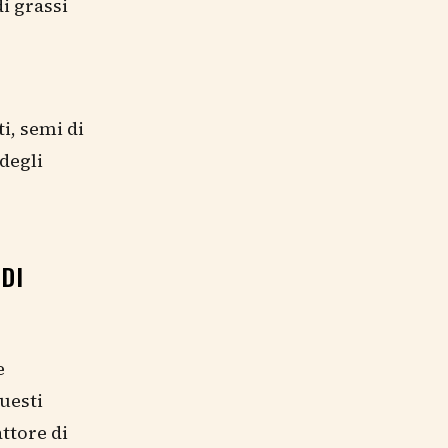
di grassi
i, semi di
degli
 DI
e
uesti
attore di