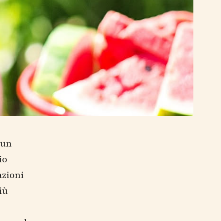
 un
io
azioni
iù