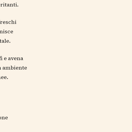
ritanti.
freschi
rnisce
tale.
fi e avena
un ambiente
nee.
ione