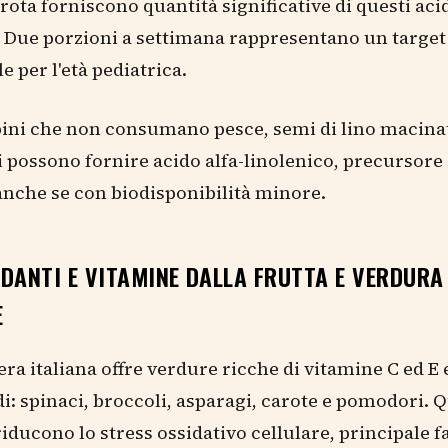
trota forniscono quantità significative di questi aci
. Due porzioni a settimana rappresentano un target
e per l'età pediatrica.
ini che non consumano pesce, semi di lino macinat
i possono fornire acido alfa-linolenico, precursore 
nche se con biodisponibilità minore.
DANTI E VITAMINE DALLA FRUTTA E VERDURA
E
ra italiana offre verdure ricche di vitamine C ed E 
i: spinaci, broccoli, asparagi, carote e pomodori. Q
riducono lo stress ossidativo cellulare, principale f