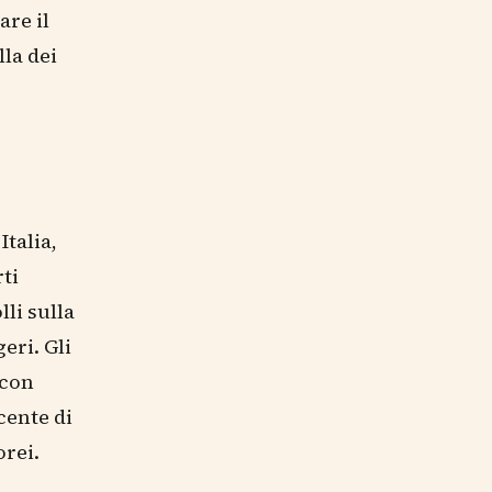
are il
lla dei
Italia,
ti
li sulla
eri. Gli
 con
cente di
orei.