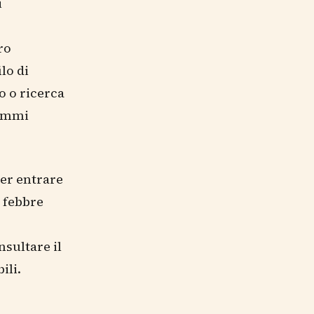
i
ro
lo di
o o ricerca
rammi
per entrare
a febbre
nsultare il
ili.