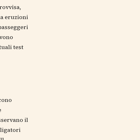
rovvisa,
da eruzioni
passeggeri
evono
uali test
scono
e
sservano il
ligatori
ll