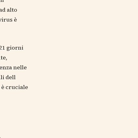
ad alto
virus è
21 giorni
te,
enza nelle
li dell
 è cruciale