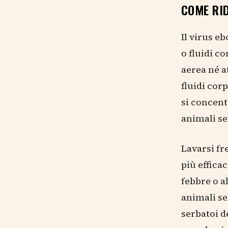
COME RID
Il virus e
o fluidi c
aerea né a
fluidi cor
si concent
animali se
Lavarsi f
più effica
febbre o a
animali se
serbatoi d