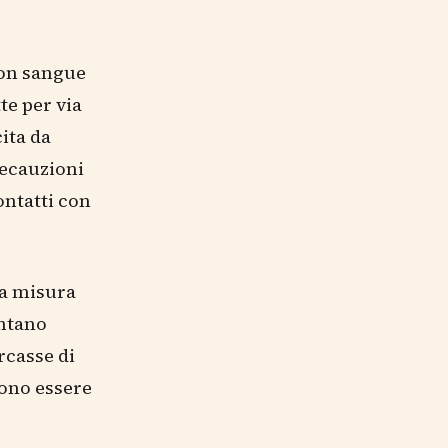
 con sangue
te per via
ita da
recauzioni
ontatti con
la misura
entano
rcasse di
sono essere