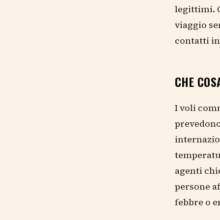
legittimi.
viaggio se
contatti in
CHE COS
I voli com
prevedono 
internazio
temperatur
agenti chi
persone af
febbre o em