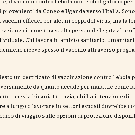
e, il vaccino contro l ebola non è obbligatorio per 
i provenienti da Congo e Uganda verso l Italia. Sono
 vaccini efficaci per alcuni ceppi del virus, ma la lo
azione rimane una scelta personale legata al profi
dividuale. Chi lavora in ambito sanitario, umanitari
ndemiche riceve spesso il vaccino attraverso prog
iesto un certificato di vaccinazione contro l ebola 
 diversamente da quanto accade per malattie come l
lcuni paesi africani. Tuttavia, chi ha intenzione di
e a lungo o lavorare in settori esposti dovrebbe co
dico di viaggio sulle opzioni di protezione disponib