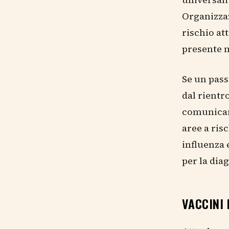
Organizzaz
rischio at
presente m
Se un pass
dal rientr
comunicare
aree a risc
influenza 
per la dia
VACCINI 