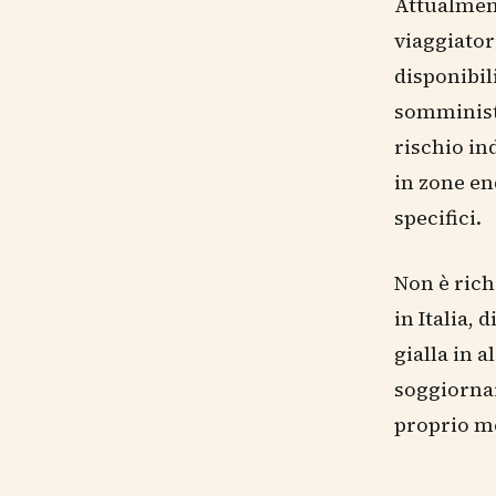
Attualment
viaggiator
disponibili
somministr
rischio in
in zone e
specifici.
Non è rich
in Italia,
gialla in a
soggiornar
proprio me