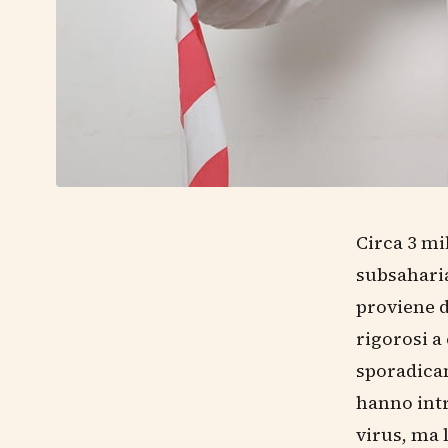
Circa 3 mi
subsaharia
proviene d
rigorosi a
sporadicam
hanno intr
virus, ma 