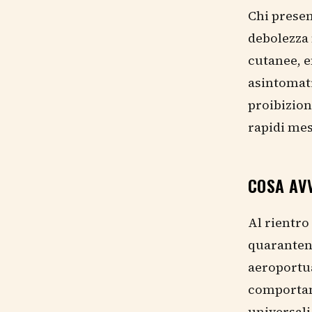
Chi presen
debolezza 
cutanee, e
asintomati
proibizion
rapidi mes
COSA AVV
Al rientro
quarantene
aeroportua
comportam
universali