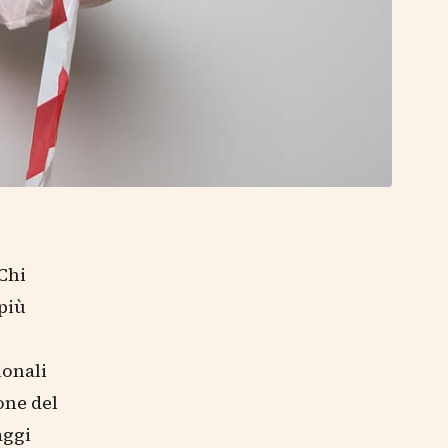
Chi
più
ionali
one del
aggi