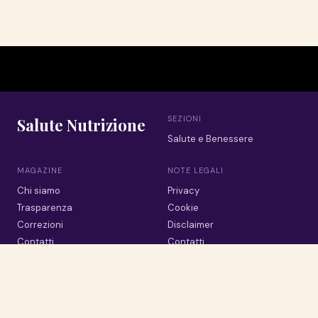
SEZIONI
Salute Nutrizione
Salute e Benessere
MAGAZINE
NOTE LEGALI
Chi siamo
Privacy
Trasparenza
Cookie
Correzioni
Disclaimer
Contatti
Contatti
© 2026 Salute Nutrizione · Tutti i diritti riservati
La salute passa da cio che portiamo in tavola