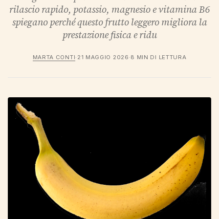
rilascio rapido, potassio, magnesio e vitamina B6
spiegano perché questo frutto leggero migliora la
prestazione fisica e ridu
MARTA CONTI
·
21 MAGGIO 2026
·
8 MIN DI LETTURA