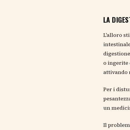
LA DIGES
L'alloro st
intestinal
digestione
o ingerite
attivando 
Per i distu
pesantezza
un medici
Il problem