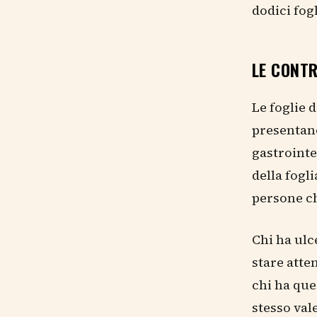
dodici fog
LE CONTR
Le foglie d
presentan
gastrointe
della fogl
persone ch
Chi ha ulc
stare atten
chi ha que
stesso val