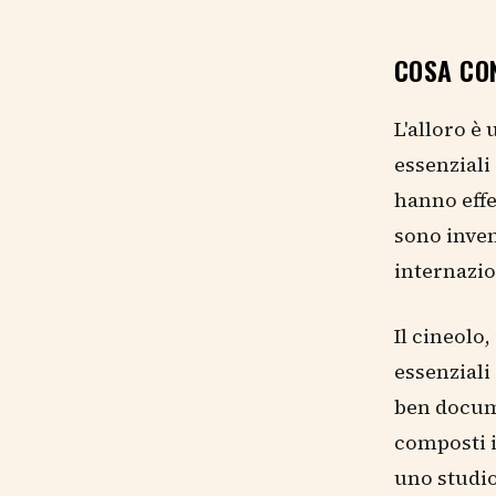
COSA CO
L'alloro è
essenziali
hanno effe
sono inven
internazion
Il cineolo
essenziali
ben docume
composti i
uno studio