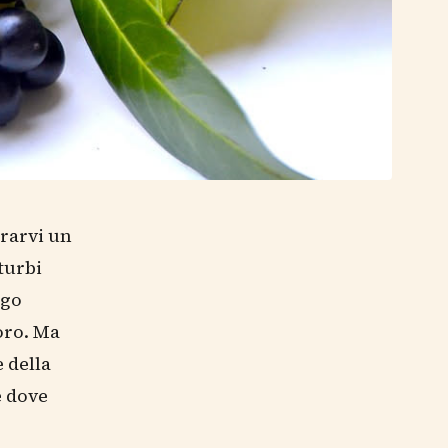
ararvi un
turbi
igo
loro. Ma
 della
e dove