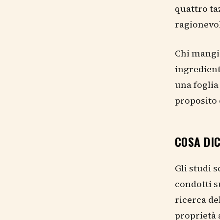
quattro t
ragionevole
Chi mangia
ingredient
una foglia
proposito 
COSA DIC
Gli studi 
condotti s
ricerca de
proprietà 