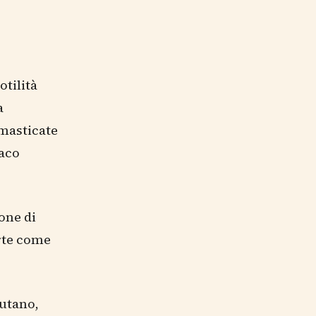
otilità
a
 masticate
maco
ione di
orte come
iutano,