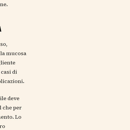
one.
A
iso,
 la mucosa
gliente
casi di
licazioni.
ile deve
il che per
mento. Lo
oro