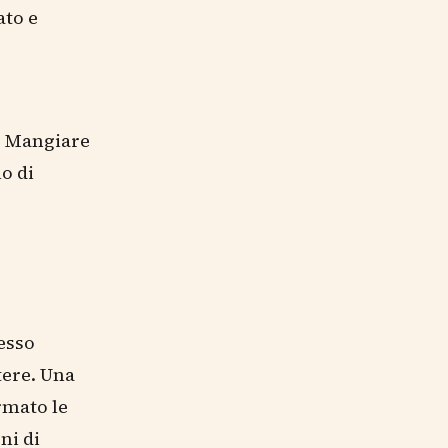
ato e
i. Mangiare
o di
pesso
tere. Una
rmato le
ni di