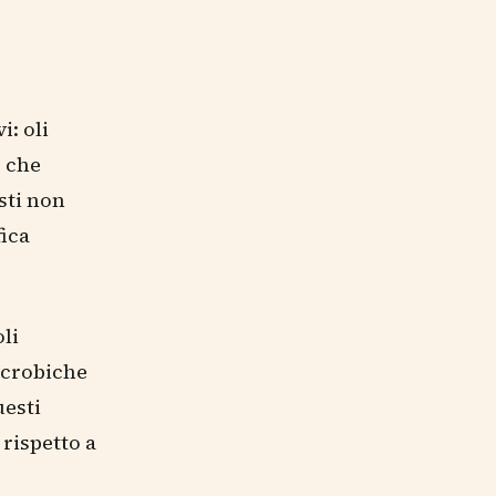
i: oli
e che
sti non
fica
oli
icrobiche
uesti
 rispetto a