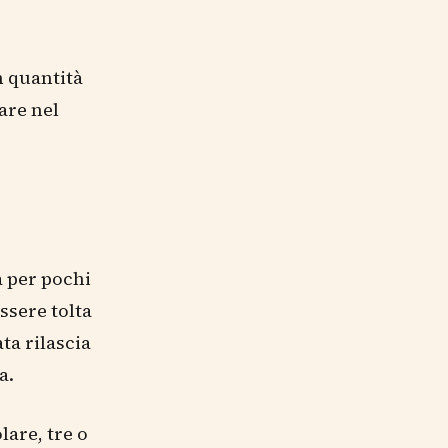
n quantità
are nel
a per pochi
ssere tolta
ta rilascia
a.
are, tre o