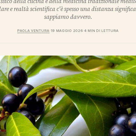
lassico della cucina e della medicina tradizionale medi
re e realtà scientifica c'è spesso una distanza signific
sappiamo davvero.
PAOLA VENTURA
·
19 MAGGIO 2026
·
4 MIN DI LETTURA